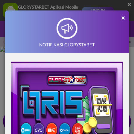
×
GLORYSTARBET Aplikasi Mobile
UNDUH
Jangan tampilkan lagi hari ini
×
Masuk
Daftar
a, casino, slot, poker, dan beragam jenis games lainnya. Hubungi LiveChat untuk in
NOTIFIKASI GLORYSTABET
JACKPOT
PLAY
IDR
12,733,375,261