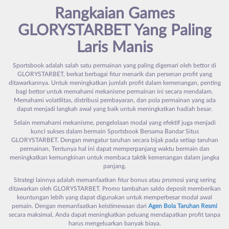
Rangkaian Games
GLORYSTARBET
Yang Paling
Laris Manis
Sportsbook adalah salah satu permainan yang paling digemari oleh bettor di
GLORYSTARBET, berkat berbagai fitur menarik dan persenan profit yang
ditawarkannya. Untuk meningkatkan jumlah profit dalam kemenangan, penting
bagi bettor untuk memahami mekanisme permainan ini secara mendalam.
Memahami volatilitas, distribusi pembayaran, dan pola permainan yang ada
dapat menjadi langkah awal yang baik untuk meningkatkan hadiah besar.
Selain memahami mekanisme, pengelolaan modal yang efektif juga menjadi
kunci sukses dalam bermain Sportsbook Bersama Bandar Situs
GLORYSTARBET. Dengan mengatur taruhan secara bijak pada setiap taruhan
permainan, Tentunya hal ini dapat memperpanjang waktu bermain dan
meningkatkan kemungkinan untuk membaca taktik kemenangan dalam jangka
panjang.
Strategi lainnya adalah memanfaatkan fitur bonus atau promosi yang sering
ditawarkan oleh GLORYSTARBET. Promo tambahan saldo deposit memberikan
keuntungan lebih yang dapat digunakan untuk memperbesar modal awal
pemain. Dengan memanfaatkan keistimewaan dari
Agen Bola Taruhan Resmi
secara maksimal, Anda dapat meningkatkan peluang mendapatkan profit tanpa
harus mengeluarkan banyak biaya.