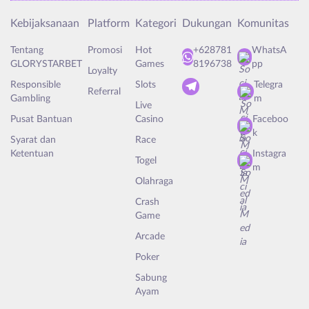
Kebijaksanaan
Platform
Kategori
Dukungan
Komunitas
Tentang
Promosi
Hot
+628781
WhatsA
GLORYSTARBET
Games
8196738
pp
Loyalty
Responsible
Slots
Telegra
Referral
Gambling
m
Live
Pusat Bantuan
Casino
Faceboo
k
Syarat dan
Race
Ketentuan
Instagra
Togel
m
Olahraga
Crash
Game
Arcade
Poker
Sabung
Ayam