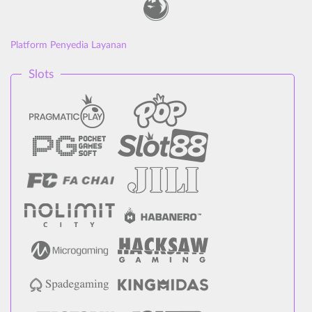
Platform Penyedia Layanan
Slots