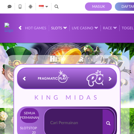
MASUK
DAFTA
IDR
12,673,420,
HOT GAMES
SLOTS
LIVE CASINO
RACE
TOGE
KING MIDAS
SEMUA
PERMAINAN
SLOTS
TOP
20