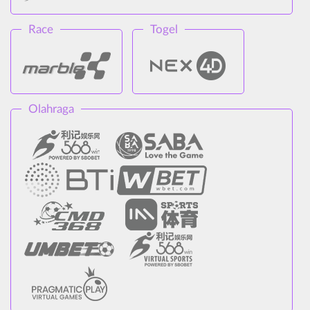
Race
Togel
Olahraga