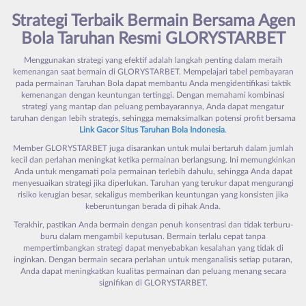
Strategi Terbaik Bermain Bersama Agen
Bola Taruhan Resmi GLORYSTARBET
Menggunakan strategi yang efektif adalah langkah penting dalam meraih
kemenangan saat bermain di GLORYSTARBET. Mempelajari tabel pembayaran
pada permainan Taruhan Bola dapat membantu Anda mengidentifikasi taktik
kemenangan dengan keuntungan tertinggi. Dengan memahami kombinasi
strategi yang mantap dan peluang pembayarannya, Anda dapat mengatur
taruhan dengan lebih strategis, sehingga memaksimalkan potensi profit bersama
Link Gacor Situs Taruhan Bola Indonesia
.
Member GLORYSTARBET juga disarankan untuk mulai bertaruh dalam jumlah
kecil dan perlahan meningkat ketika permainan berlangsung. Ini memungkinkan
Anda untuk mengamati pola permainan terlebih dahulu, sehingga Anda dapat
menyesuaikan strategi jika diperlukan. Taruhan yang terukur dapat mengurangi
risiko kerugian besar, sekaligus memberikan keuntungan yang konsisten jika
keberuntungan berada di pihak Anda.
Terakhir, pastikan Anda bermain dengan penuh konsentrasi dan tidak terburu-
buru dalam mengambil keputusan. Bermain terlalu cepat tanpa
mempertimbangkan strategi dapat menyebabkan kesalahan yang tidak di
inginkan. Dengan bermain secara perlahan untuk menganalisis setiap putaran,
Anda dapat meningkatkan kualitas permainan dan peluang menang secara
signifikan di GLORYSTARBET.