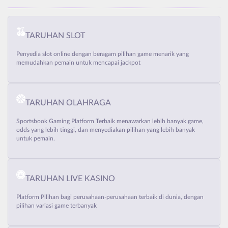
TARUHAN SLOT
Penyedia slot online dengan beragam pilihan game menarik yang
memudahkan pemain untuk mencapai jackpot
TARUHAN OLAHRAGA
Sportsbook Gaming Platform Terbaik menawarkan lebih banyak game,
odds yang lebih tinggi, dan menyediakan pilihan yang lebih banyak
untuk pemain.
TARUHAN LIVE KASINO
Platform Pilihan bagi perusahaan-perusahaan terbaik di dunia, dengan
pilihan variasi game terbanyak