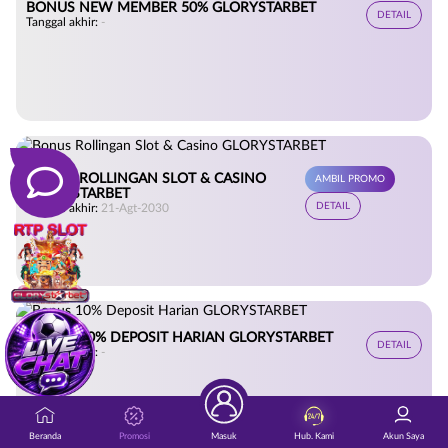
BONUS NEW MEMBER 50% GLORYSTARBET
DETAIL
Tanggal akhir:
-
BONUS ROLLINGAN SLOT & CASINO
AMBIL PROMO
GLORYSTARBET
DETAIL
Tanggal akhir:
21-Agt-2030
BONUS 10% DEPOSIT HARIAN GLORYSTARBET
DETAIL
Tanggal akhir:
-
Beranda
Promosi
Masuk
Hub. Kami
Akun Saya