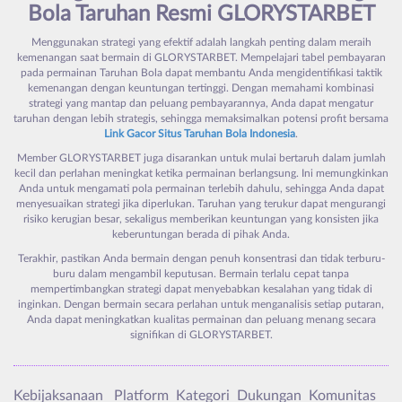
Bola Taruhan Resmi GLORYSTARBET
Menggunakan strategi yang efektif adalah langkah penting dalam meraih
kemenangan saat bermain di GLORYSTARBET. Mempelajari tabel pembayaran
pada permainan Taruhan Bola dapat membantu Anda mengidentifikasi taktik
kemenangan dengan keuntungan tertinggi. Dengan memahami kombinasi
strategi yang mantap dan peluang pembayarannya, Anda dapat mengatur
taruhan dengan lebih strategis, sehingga memaksimalkan potensi profit bersama
Link Gacor Situs Taruhan Bola Indonesia
.
Member GLORYSTARBET juga disarankan untuk mulai bertaruh dalam jumlah
kecil dan perlahan meningkat ketika permainan berlangsung. Ini memungkinkan
Anda untuk mengamati pola permainan terlebih dahulu, sehingga Anda dapat
menyesuaikan strategi jika diperlukan. Taruhan yang terukur dapat mengurangi
risiko kerugian besar, sekaligus memberikan keuntungan yang konsisten jika
keberuntungan berada di pihak Anda.
Terakhir, pastikan Anda bermain dengan penuh konsentrasi dan tidak terburu-
buru dalam mengambil keputusan. Bermain terlalu cepat tanpa
mempertimbangkan strategi dapat menyebabkan kesalahan yang tidak di
inginkan. Dengan bermain secara perlahan untuk menganalisis setiap putaran,
Anda dapat meningkatkan kualitas permainan dan peluang menang secara
signifikan di GLORYSTARBET.
Kebijaksanaan
Platform
Kategori
Dukungan
Komunitas