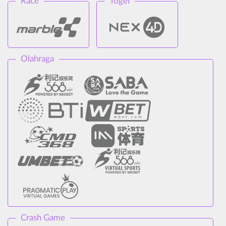
Race
Togel
Olahraga
Crash Game