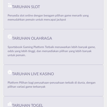
TARUHAN SLOT
Penyedia slot online dengan beragam pilihan game menarik yang
memudahkan pemain untuk mencapai jackpot
TARUHAN OLAHRAGA
Sportsbook Gaming Platform Terbaik menawarkan lebih banyak game,
odds yang lebih tinggi, dan menyediakan pilihan yang lebih banyak
untuk pemain.
TARUHAN LIVE KASINO
Platform Pilihan bagi perusahaan-perusahaan terbaik di dunia, dengan
pilihan variasi game terbanyak
TARUHAN TOGEL