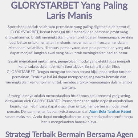
GLORYSTARBET
Yang Paling
Laris Manis
Sportsbook adalah salah satu permainan yang paling digemari oleh bettor di
GLORYSTARBET, berkat berbagai fitur menarik dan persenan profit yang
ditawarkannya. Untuk meningkatkan jumlah profit dalam kemenangan, penting
bagi bettor untuk memahami mekanisme permainan ini secara mendalam.
Memahami volatilitas, distribusi pembayaran, dan pola permainan yang ada
dapat menjadi langkah awal yang baik untuk meningkatkan hadiah besar.
Selain memahami mekanisme, pengelolaan modal yang efektif juga menjadi
kunci sukses dalam bermain Sportsbook Bersama Bandar Situs
GLORYSTARBET. Dengan mengatur taruhan secara bijak pada setiap taruhan
permainan, Tentunya hal ini dapat memperpanjang waktu bermain dan
meningkatkan kemungkinan untuk membaca taktik kemenangan dalam jangka
panjang.
Strategi lainnya adalah memanfaatkan fitur bonus atau promosi yang sering
ditawarkan oleh GLORYSTARBET. Promo tambahan saldo deposit memberikan
keuntungan lebih yang dapat digunakan untuk memperbesar modal awal
pemain. Dengan memanfaatkan keistimewaan dari
Agen Bola Taruhan Resmi
secara maksimal, Anda dapat meningkatkan peluang mendapatkan profit tanpa
harus mengeluarkan banyak biaya.
Strategi Terbaik Bermain Bersama Agen