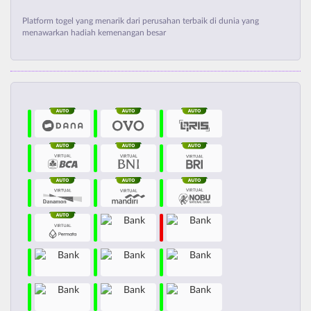
Platform togel yang menarik dari perusahan terbaik di dunia yang
menawarkan hadiah kemenangan besar