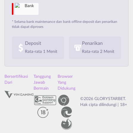
* Selama bank maintenance dan bank offline deposit dan penarikan
tidak dapat diproses
Deposit
Penarikan
Rata-rata 1 Menit
Rata-rata 2 Menit
Bersertifikasi
Tanggung
Browser
Dari
Jawab
Yang
Bermain
Didukung
©2026 GLORYSTARBET.
Hak cipta dilindungi | 18+