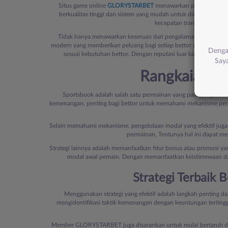
Situs game online
GLORYSTARBET
menawarkan pengalaman berm
berkualitas tinggi dan sistem yang mudah untuk dimengerti. S
kecepatan transaksi yang t
Tidak hanya menawarkan keseruan dari pengalaman bermain tak
modern yang memberikan peluang bagi setiap bettor untuk menikma
Denga
sesuai kebutuhan bettor. Dengan reputasi luar biasa di bid
Say
Rangkaian 
Sportsbook adalah salah satu permainan yang paling digemari
kemenangan, penting bagi bettor untuk memahami mekanisme perma
Selain memahami mekanisme, pengelolaan modal yang efektif jug
permainan, Tentunya hal ini dapat 
Strategi lainnya adalah memanfaatkan fitur bonus atau promosi
modal awal pemain. Dengan memanfaatkan keistimewaan d
Strategi Terbaik
Menggunakan strategi yang efektif adalah langkah pentin
mengidentifikasi taktik kemenangan dengan keuntungan terting
Member GLORYSTARBET juga disarankan untuk mulai bertaruh dal