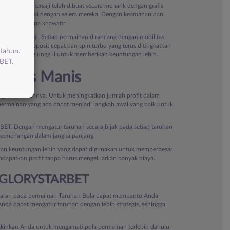
inan yang tersaji telah dibuat secara menarik dengan grafis
uatu yang sesuai dengan selera mereka. Dengan keamanan dan
 hiburan tanpa khawatir.
rofit tinggi. Setiap permainan dirancang dengan mobilitas
ya fitur deposit cepat dan spin turbo yang terus ditingkatkan
tahun.
i platform yang unggul untuk memberikan keuntungan lebih.
BET.
 Laris Manis
ang ditawarkannya. Untuk meningkatkan jumlah profit dalam
permainan yang ada dapat menjadi langkah awal yang baik untuk
ET. Dengan mengatur taruhan secara bijak pada setiap taruhan
kemenangan dalam jangka panjang.
kan keuntungan lebih yang dapat digunakan untuk memperbesar
dapatkan profit tanpa harus mengeluarkan banyak biaya.
mi GLORYSTARBET
ayaran pada permainan Taruhan Bola dapat membantu Anda
da dapat mengatur taruhan dengan lebih strategis, sehingga
kinkan Anda untuk mengamati pola permainan terlebih dahulu,