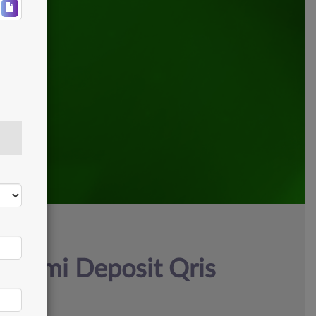
Resmi Deposit Qris