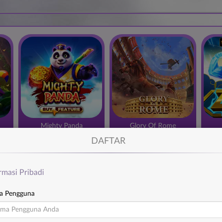
Mighty Panda
Glory Of Rome
MicroGaming
Habanero
DAFTAR
rmasi Pribadi
a Pengguna