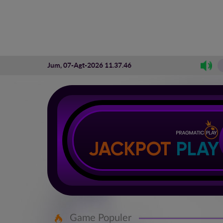
Jum, 07-Agt-2026 11.37.46
Selamat datang di GLORYSTARBET, kami menyediakan taruhan bola, casino, slot, po
JACKPOT
PLAY
Game Populer