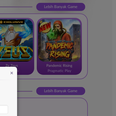
Lebih Banyak Game
Ze Zeus
Pandemic Rising
Hacksaw
Pragmatic Play
×
Lebih Banyak Game